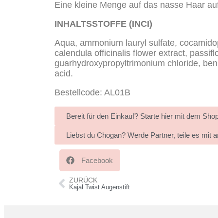
Eine kleine Menge auf das nasse Haar auf
INHALTSSTOFFE (INCI)
Aqua, ammonium lauryl sulfate, cocamidopro
calendula officinalis flower extract, passi
guarhydroxypropyltrimonium chloride, benz
acid.
Bestellcode: AL01B
Bereit für den Einkauf? Starte hier mit dem Sho
Liebst du Chogan? Werde Partner, teile es mit 
Facebook
ZURÜCK
Kajal Twist Augenstift