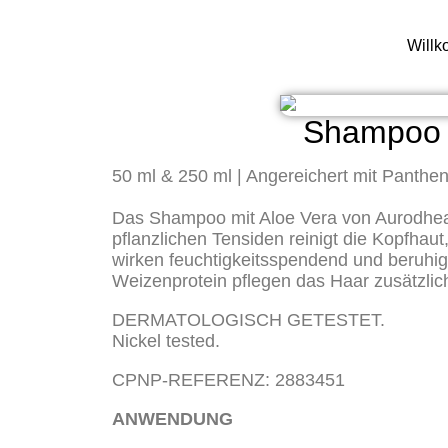
Will
Shampoo f
50 ml & 250 ml | Angereichert mit Panthe
Das Shampoo mit Aloe Vera von Aurodhea re
pflanzlichen Tensiden reinigt die Kopfha
wirken feuchtigkeitsspendend und beruhi
Weizenprotein pflegen das Haar zusätzlic
DERMATOLOGISCH GETESTET.
Nickel tested.
CPNP-REFERENZ: 2883451
ANWENDUNG