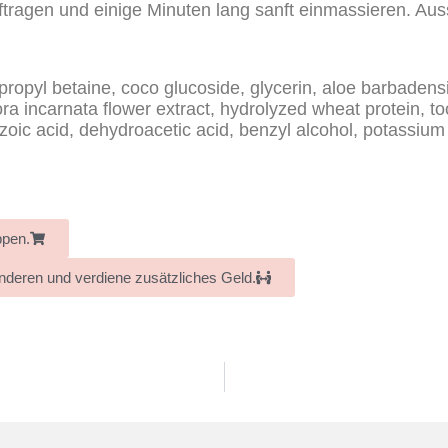
tragen und einige Minuten lang sanft einmassieren. Aus
pyl betaine, coco glucoside, glycerin, aloe barbadensis 
flora incarnata flower extract, hydrolyzed wheat protein, t
oic acid, dehydroacetic acid, benzyl alcohol, potassium
ppen.
anderen und verdiene zusätzliches Geld.