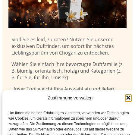
Sind Sie es leid, zu raten? Nutzen Sie unseren
exklusiven Duftfinder, um sofort Ihr nächstes
Lieblingsparfüm von Chogan zu entdecken.
Wählen Sie einfach Ihre bevorzugte Duftfamilie (z.
B. blumig, orientalisch, holzig) und Kategorien (z.
B. für Sie, für Ihn, Unisex).
Unser Tool gleicht Ihre Auswahl ab und liefert
Ihnen den genauen Chogan-Code für den Duft,
Zustimmung verwalten
den Sie suchen!
Klicken Sie unten, um die Welt von Chogan zu
Um Ihnen die besten Erfahrungen zu bieten, verwenden wir Technologien
wie Cookies, um Geräteinformationen zu speichern und/oder darauf
entdecken und Ihren persönlichen Duft zu
zuzugreifen. Die Zustimmung zu diesen Technologien ermöglicht es uns,
finden!
Daten wie das Surfverhalten oder eindeutige IDs auf dieser Website zu
verarbeiten. Die Nichtzustimmung oder der Widerruf der Zustimmung kann