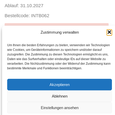
Ablauf: 31.10.2027
Bestellcode: INTB062
Bereit für den Einkauf? Starte hier mit dem Shoppen.
Zustimmung verwalten
Liebst du Chogan? Werde Partner, teile es mit
anderen und verdiene zusätzliches Geld.
Um Ihnen die besten Erfahrungen zu bieten, verwenden wir Technologien
wie Cookies, um Geräteinformationen zu speichern und/oder darauf
zuzugreifen. Die Zustimmung zu diesen Technologien ermöglicht es uns,
Facebook
Daten wie das Surfverhalten oder eindeutige IDs auf dieser Website zu
verarbeiten. Die Nichtzustimmung oder der Widerruf der Zustimmung kann
ZURÜCK
WEITER
bestimmte Merkmale und Funktionen beeinträchtigen.
Solar Defense Compact Foundation – Crème Caramel
Sonnenspray LSF 30
Akzeptieren
info@bellefriends.eu
Ablehnen
Folge uns:
Einstellungen ansehen
© 2025 Alle Rechte vorbehalten.
Entwickelt von Digihelpmate.com