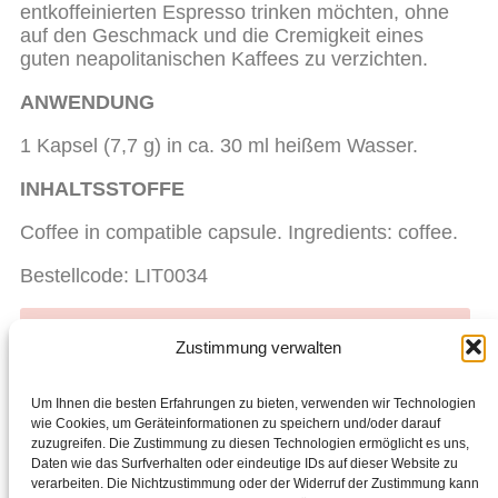
entkoffeinierten Espresso trinken möchten, ohne
auf den Geschmack und die Cremigkeit eines
guten neapolitanischen Kaffees zu verzichten.
ANWENDUNG
1 Kapsel (7,7 g) in ca. 30 ml heißem Wasser.
INHALTSSTOFFE
Coffee in compatible capsule. Ingredients: coffee.
Bestellcode: LIT0034
Bereit für den Einkauf? Starte hier mit dem Shoppen.
Zustimmung verwalten
Liebst du Chogan? Werde Partner, teile es mit
anderen und verdiene zusätzliches Geld.
Um Ihnen die besten Erfahrungen zu bieten, verwenden wir Technologien
wie Cookies, um Geräteinformationen zu speichern und/oder darauf
zuzugreifen. Die Zustimmung zu diesen Technologien ermöglicht es uns,
Facebook
Daten wie das Surfverhalten oder eindeutige IDs auf dieser Website zu
verarbeiten. Die Nichtzustimmung oder der Widerruf der Zustimmung kann
ZURÜCK
WEITER