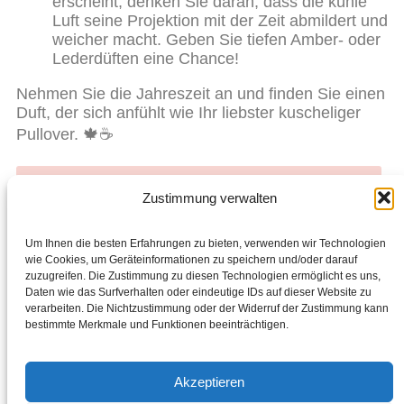
erscheint, denken Sie daran, dass die kühle
Luft seine Projektion mit der Zeit abmildert und
weicher macht. Geben Sie tiefen Amber- oder
Lederdüften eine Chance!
Nehmen Sie die Jahreszeit an und finden Sie einen
Duft, der sich anfühlt wie Ihr liebster kuscheliger
Pullover. 🍁☕
Bereit für den Einkauf? Starte hier mit dem Shoppen.
Zustimmung verwalten
Liebst du Chogan? Werde Partner, teile es mit
anderen und verdiene zusätzliches Geld.
Um Ihnen die besten Erfahrungen zu bieten, verwenden wir Technologien
wie Cookies, um Geräteinformationen zu speichern und/oder darauf
zuzugreifen. Die Zustimmung zu diesen Technologien ermöglicht es uns,
Facebook
Daten wie das Surfverhalten oder eindeutige IDs auf dieser Website zu
verarbeiten. Die Nichtzustimmung oder der Widerruf der Zustimmung kann
ZURÜCK
WEITER
bestimmte Merkmale und Funktionen beeinträchtigen.
Aurodhea
Duschgel Zitrusfrüchte & Patschuli
Akzeptieren
info@bellefriends.eu