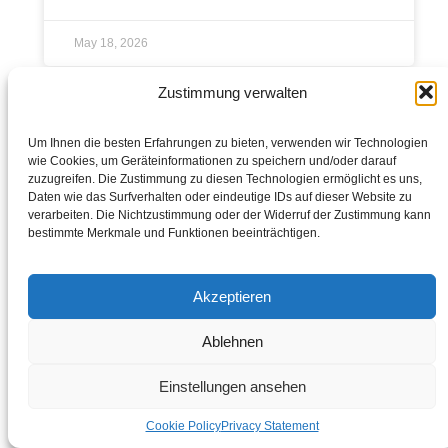
May 18, 2026
Zustimmung verwalten
info@bellefriends.eu
Um Ihnen die besten Erfahrungen zu bieten, verwenden wir Technologien
wie Cookies, um Geräteinformationen zu speichern und/oder darauf
zuzugreifen. Die Zustimmung zu diesen Technologien ermöglicht es uns,
Folge uns:
© 2025 Alle Rechte vorbehalten.
Daten wie das Surfverhalten oder eindeutige IDs auf dieser Website zu
Entwickelt von Digihelpmate.com
verarbeiten. Die Nichtzustimmung oder der Widerruf der Zustimmung kann
bestimmte Merkmale und Funktionen beeinträchtigen.
Akzeptieren
Ablehnen
Einstellungen ansehen
Cookie Policy
Privacy Statement