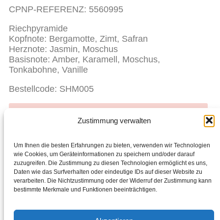
CPNP-REFERENZ: 5560995
Riechpyramide
Kopfnote: Bergamotte, Zimt, Safran
Herznote: Jasmin, Moschus
Basisnote: Amber, Karamell, Moschus,
Tonkabohne, Vanille
Bestellcode: SHM005
Bereit für den Einkauf? Starte hier mit dem Shoppen.
Zustimmung verwalten
Liebst du Chogan? Werde Partner, teile es mit
anderen und verdiene zusätzliches Geld.
Um Ihnen die besten Erfahrungen zu bieten, verwenden wir Technologien
wie Cookies, um Geräteinformationen zu speichern und/oder darauf
zuzugreifen. Die Zustimmung zu diesen Technologien ermöglicht es uns,
Facebook
Daten wie das Surfverhalten oder eindeutige IDs auf dieser Website zu
verarbeiten. Die Nichtzustimmung oder der Widerruf der Zustimmung kann
ZURÜCK
WEITER
bestimmte Merkmale und Funktionen beeinträchtigen.
Nocciolino – Nespresso®-kompatibles Kapselgetränk
ALOE VERA Saft & Fruchtfleisch mit Blaubeersaft