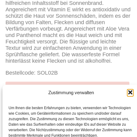
hilfreichen Inhaltsstoff bei Sonnenbrand.
Angereichert mit Vitamin E wirkt es antioxidativ und
schützt die Haut vor Sonnenschäden, indem es der
Bildung von Falten, Flecken und diffusen
Verfärbungen vorbeugt. Angereichert mit Aloe Vera
und Panthenol macht es die Haut weich und mit
Feuchtigkeit versorgt. Die flüssige und leichte
Textur wird zur einfacheren Anwendung in einer
Sprühflasche geliefert. Die wasserfeste Formel
hinterlässt keine Flecken und ist alkoholfrei.
Bestellcode: SOL02B
Bereit für den Einkauf? Starte hier mit dem Shoppen.
Zustimmung verwalten
Liebst du Chogan? Werde Partner, teile es mit
anderen und verdiene zusätzliches Geld.
Um Ihnen die besten Erfahrungen zu bieten, verwenden wir Technologien
wie Cookies, um Geräteinformationen zu speichern und/oder darauf
zuzugreifen. Die Zustimmung zu diesen Technologien ermöglicht es uns,
Facebook
Daten wie das Surfverhalten oder eindeutige IDs auf dieser Website zu
verarbeiten. Die Nichtzustimmung oder der Widerruf der Zustimmung kann
ZURÜCK
WEITER
bestimmte Merkmale und Funktionen beeinträchtigen.