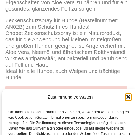
Eigenschaften von Aloe Vera zu nähren und für ein
gesundes, glänzendes Fell zu sorgen.
Zeckenschutzspray für Hunde (Bestellnummer:
AN02B) zum Schutz Ihres Hundes!
Chopet Zeckenschutzspray ist ein Naturprodukt,
das für die Anwendung bei kleinen, mittelgroßen
und großen Hunden geeignet ist. Angereichert mit
Aloe Vera, Neemöl und ätherischem Rotthymianöl
wirkt es antiparasitär, antibakteriell und beruhigend
auf Fell und Haut.
Ideal für alle Hunde, auch Welpen und trächtige
Hunde.
Bereit für den Einkauf? Starte hier mit dem Shoppen.
Zustimmung verwalten
Liebst du Chogan? Werde Partner, teile es mit
anderen und verdiene zusätzliches Geld.
Um Ihnen die besten Erfahrungen zu bieten, verwenden wir Technologien
wie Cookies, um Geräteinformationen zu speichern und/oder darauf
zuzugreifen. Die Zustimmung zu diesen Technologien ermöglicht es uns,
Facebook
Daten wie das Surfverhalten oder eindeutige IDs auf dieser Website zu
verarbeiten. Die Nichtzustimmung oder der Widerruf der Zustimmung kann