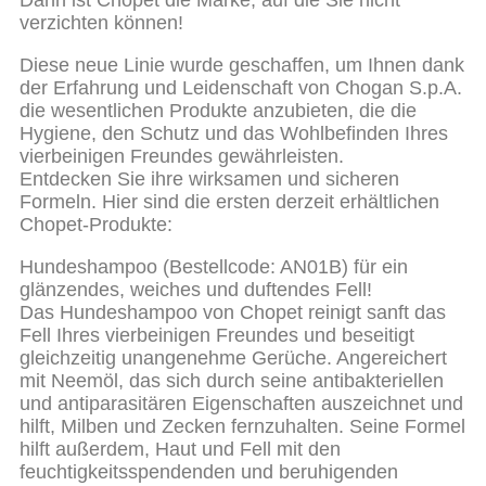
Dann ist Chopet die Marke, auf die Sie nicht
verzichten können!
Diese neue Linie wurde geschaffen, um Ihnen dank
der Erfahrung und Leidenschaft von Chogan S.p.A.
die wesentlichen Produkte anzubieten, die die
Hygiene, den Schutz und das Wohlbefinden Ihres
vierbeinigen Freundes gewährleisten.
Entdecken Sie ihre wirksamen und sicheren
Formeln. Hier sind die ersten derzeit erhältlichen
Chopet-Produkte:
Hundeshampoo (Bestellcode: AN01B) für ein
glänzendes, weiches und duftendes Fell!
Das Hundeshampoo von Chopet reinigt sanft das
Fell Ihres vierbeinigen Freundes und beseitigt
gleichzeitig unangenehme Gerüche. Angereichert
mit Neemöl, das sich durch seine antibakteriellen
und antiparasitären Eigenschaften auszeichnet und
hilft, Milben und Zecken fernzuhalten. Seine Formel
hilft außerdem, Haut und Fell mit den
feuchtigkeitsspendenden und beruhigenden